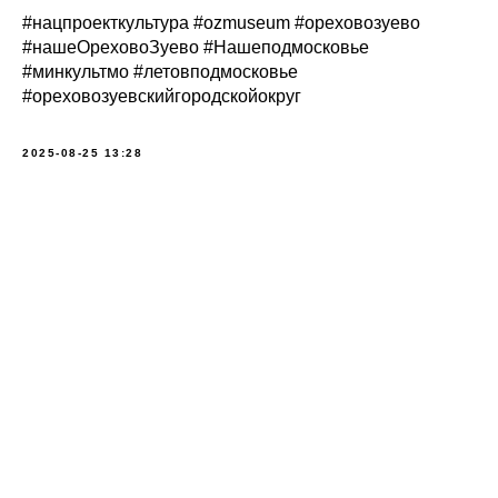
#нацпроекткультура #ozmuseum #ореховозуево
#нашеОреховоЗуево #Нашеподмосковье
#минкультмо #летовподмосковье
#ореховозуевскийгородскойокруг
2025-08-25 13:28