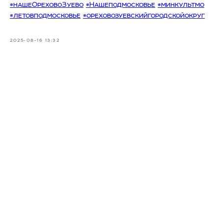
#нашеОреховоЗуево
#Нашеподмосковье
#минкультмо
#летовподмосковье
#ореховозуевскийгородскойокруг
2025-08-16 13:32